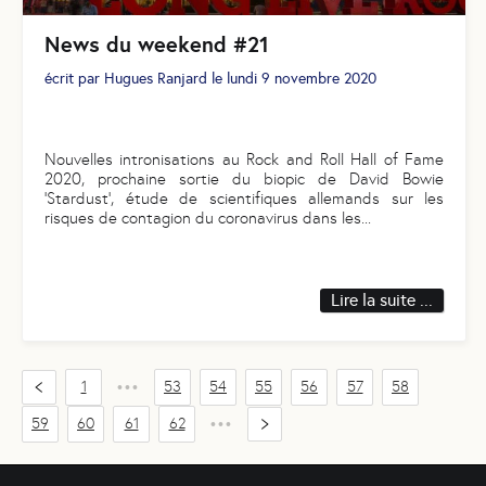
News du weekend #21
écrit par
Hugues Ranjard
le
lundi 9 novembre 2020
Nouvelles intronisations au Rock and Roll Hall of Fame
2020, prochaine sortie du biopic de David Bowie
‘Stardust’, étude de scientifiques allemands sur les
risques de contagion du coronavirus dans les
...
Lire la suite ...
1
53
54
55
56
57
58
•••
59
60
61
62
•••