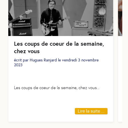
Les coups de coeur de la semaine,
N
chez vous
éc
écrit par
Hugues Ranjard
le
vendredi 3 novembre
2023
No
Les coups de coeur de la semaine, chez vous
...
Lire la suite ...