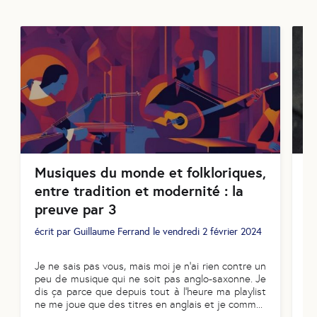
Musiques du monde et folkloriques,
P
entre tradition et modernité : la
C
preuve par 3
éc
20
écrit par
Guillaume Ferrand
le
vendredi 2 février 2024
Pa
Je ne sais pas vous, mais moi je n’ai rien contre un
so
peu de musique qui ne soit pas anglo-saxonne. Je
r
dis ça parce que depuis tout à l’heure ma playlist
pr
ne me joue que des titres en anglais et je comm
...
à 