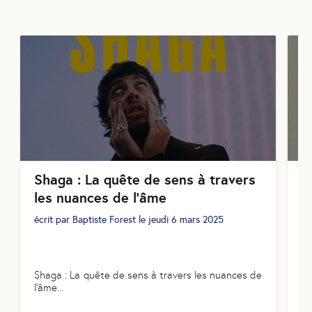
Shaga : La quête de sens à travers
P
les nuances de l’âme
#
S
écrit par
Baptiste Forest
le
jeudi 6 mars 2025
T
éc
No
Shaga : La quête de sens à travers les nuances de
a 
l’âme
...
pr
un