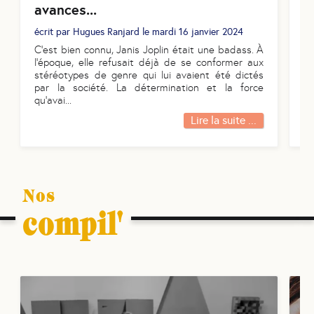
avances...
éc
écrit par
Hugues Ranjard
le
mardi 16 janvier 2024
O
C’est bien connu, Janis Joplin était une badass. À
pa
l’époque, elle refusait déjà de se conformer aux
au
stéréotypes de genre qui lui avaient été dictés
pu
par la société. La détermination et la force
ch
qu’avai
...
Lire la suite ...
Nos
compil'