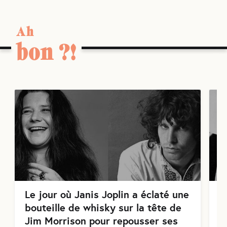
Ah
bon ?!
Le jour où Janis Joplin a éclaté une
L
bouteille de whisky sur la tête de
a
Jim Morrison pour repousser ses
s