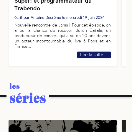
Super! et programmateur du
F
Trabendo
éc
écrit par
Antoine Decrême
le
mercredi 19 juin 2024
No
Nouvelle rencontre de Janis ! Pour cet épisode, on
a 
a eu la chance de recevoir Julien Catala, un
Fr
producteur de concert qui a su en 20 ans devenir
am
un acteur incontournable du live à Paris et en
d
..
France.
...
Lire la suite ...
les
séries