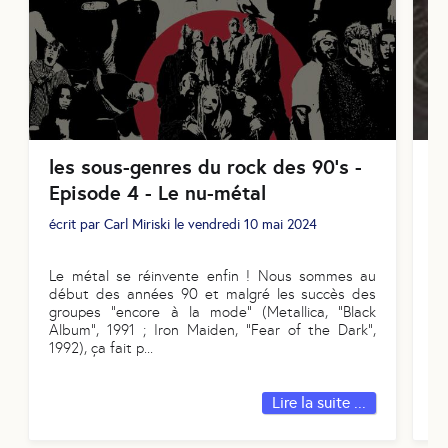
les sous-genres du rock des 90's -
L
Episode 4 - Le nu-métal
E
écrit par
Carl Miriski
le
vendredi 10 mai 2024
éc
Le métal se réinvente enfin ! Nous sommes au
À 
début des années 90 et malgré les succès des
Ét
groupes "encore à la mode" (Metallica, "Black
no
Album", 1991 ; Iron Maiden, "Fear of the Dark",
pr
1992), ça fait p
...
ma
Lire la suite ...