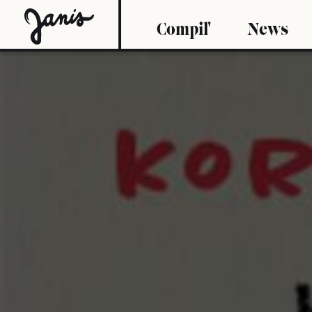
Compil'
News