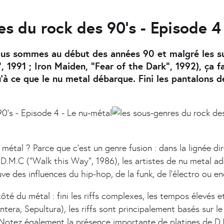
es du rock des 90's - Episode 4
Nous sommes au début des années 90 et malgré les s
 1991 ; Iron Maiden, "Fear of the Dark", 1992), ça f
'à ce que le nu metal débarque. Fini les pantalons d
métal ? Parce que c'est un genre fusion : dans la lignée di
.M.C ("Walk this Way", 1986), les artistes de nu metal ad
e des influences du hip-hop, de la funk, de l'électro ou en
té du métal : fini les riffs complexes, les tempos élevés et
tera, Sepultura), les riffs sont principalement basés sur l
. Notez également la présence importante de platines de D