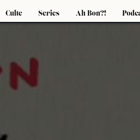
Culte
Series
Ah Bon?!
Podc