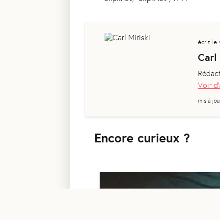
écrit le
Carl 
Rédact
Voir d'
mis à jou
Encore curieux ?