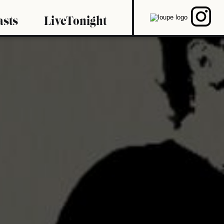
asts
LiveTonight