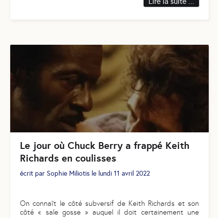
Lire la suite ...
Le jour où Chuck Berry a frappé Keith
Richards en coulisses
écrit par
Sophie Miliotis
le
lundi 11 avril 2022
On connaît le côté subversif de Keith Richards et son
côté « sale gosse » auquel il doit certainement une