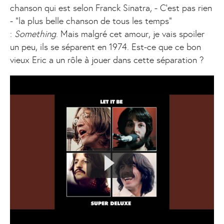
chanson qui est selon Franck Sinatra, - C’est pas rien
- “la plus belle chanson de tous les temps”
:
Something
. Mais malgré cet amour, je vais spoiler
un peu, ils se séparent en 1974. Est-ce que ce bon
vieux Eric a un rôle à jouer dans cette séparation ?