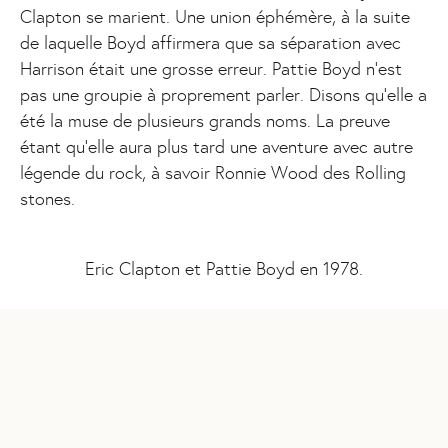
Clapton se marient. Une union éphémère, à la suite
de laquelle Boyd affirmera que sa séparation avec
Harrison était une grosse erreur. Pattie Boyd n’est
pas une groupie à proprement parler. Disons qu’elle a
été la muse de plusieurs grands noms. La preuve
étant qu’elle aura plus tard une aventure avec autre
légende du rock, à savoir Ronnie Wood des Rolling
stones.
Eric Clapton et Pattie Boyd en 1978.
Comme quoi, les histoires de tromperie, de trahison,
sont bien présentes dans le monde du rock aussi (et
surtout). À vrai dire, il y en a bien assez pour écrire
des romans entiers.