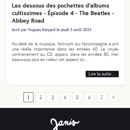
Les dessous des pochettes d’albums
cultissimes - Épisode 4 - The Beatles -
Abbey Road
écrit par
Hugues Ranjard
le
jeudi 3 août 2023
Au-delà de la musique, l’artwork qui l’accompagne a prit
une réelle importance dans les années 60. Le vinyle,
contrairement au CD, apparu dans les années 80, met
beaucoup plus en valeur cet aspect du
...
Lire la suite ...
1
2
3
4
5
6
7