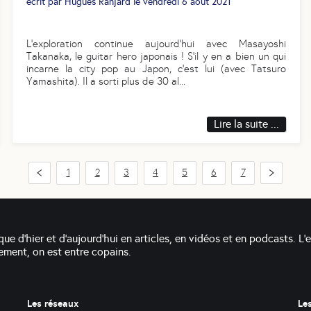
écrit par
Hugues Ranjard
le
vendredi 6 août 2021
L’exploration continue aujourd’hui avec Masayoshi
Takanaka, le guitar hero japonais ! S’il y en a bien un qui
incarne la city pop au Japon, c’est lui (avec Tatsuro
Yamashita). Il a sorti plus de 30 al
...
Lire la suite ...
1
2
3
4
5
6
7
que d'hier et d'aujourd'hui en articles, en vidéos et en podcasts. L'
alement, on est entre copains.
Les réseaux
Le