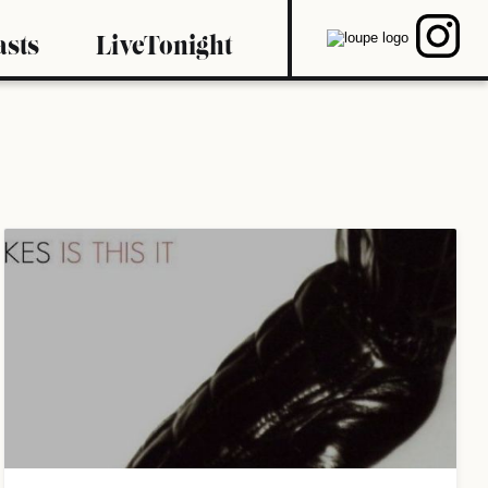
asts
LiveTonight