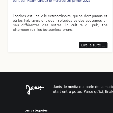
écrit par
Maxim Ginoux
le
mercredi 26 janvier 2022
Londres est une ville extraordinaire, qui ne dort jamais et
où les habitants ont des habitudes et des coutumes un
peu différentes des nôtres. La culture du pub, the
afternoon tea, les bottomless brunc
...
Lire la suite ...
Janis, le média qui parle de la musi
était entre potes. Parce qu'ici, fin
Les catégories