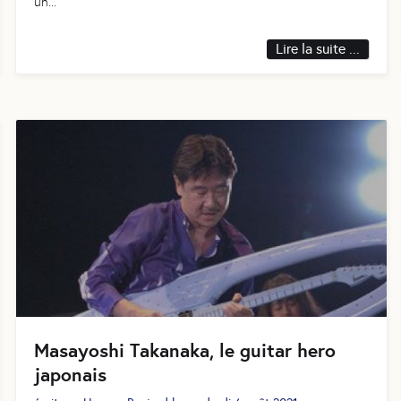
un
...
Lire la suite ...
Masayoshi Takanaka, le guitar hero
japonais