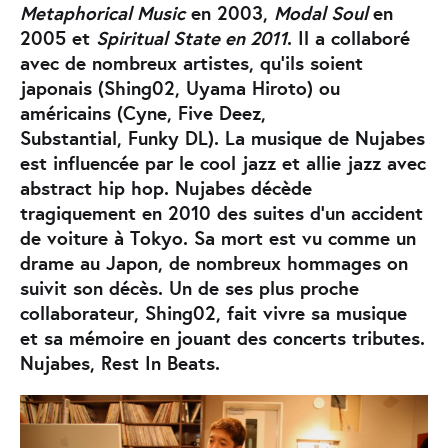
Metaphorical Music
en 2003,
Modal Soul
en
2005 et
Spiritual State en 2011
. Il a collaboré
avec de nombreux artistes, qu’ils soient
japonais (Shing02, Uyama Hiroto) ou
américains (Cyne, Five Deez,
Substantial, Funky DL). La musique de Nujabes
est influencée par le cool jazz et allie jazz avec
abstract hip hop. Nujabes décède
tragiquement en 2010 des suites d’un accident
de voiture à Tokyo. Sa mort est vu comme un
drame au Japon, de nombreux hommages on
suivit son décès. Un de ses plus proche
collaborateur, Shing02, fait vivre sa musique
et sa mémoire en jouant des concerts tributes.
Nujabes, Rest In Beats.