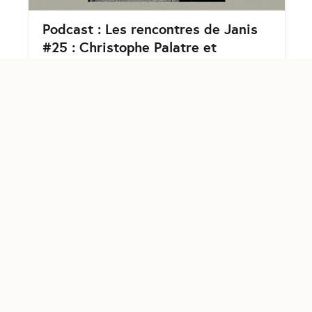
Podcast : Les rencontres de Janis
#25 : Christophe Palatre et
Frédéric Junqua (Prix Joséphine)
écrit par
Antoine Decrême
le
jeudi 18 janvier 2024
Nouvelle rencontre de Janis ! Pour cet épisode, on
a eu le plaisir de recevoir Christophe Palatre et
Frédéric Junqua. Frédéric et Christophe sont des
...
Lire la suite ...