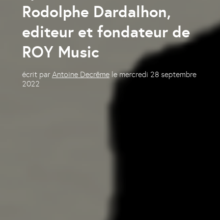
Rodolphe Dardalhon,
editeur et fondateur de
ROY Music
écrit par
Antoine Decrême
le
mercredi 28 septembre
2022