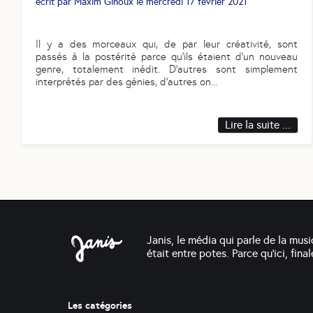
écrit par
Maxim Ginoux
le
mercredi 17 février 2021
Il y a des morceaux qui, de par leur créativité, sont
passés à la postérité parce qu’ils étaient d’un nouveau
genre, totalement inédit. D’autres sont simplement
interprétés par des génies, d’autres on
...
Lire la suite ...
Janis, le média qui parle de la musi
était entre potes. Parce qu'ici, fin
Les catégories