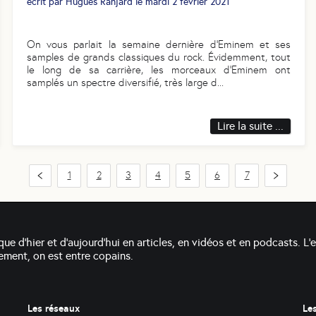
écrit par
Hugues Ranjard
le
mardi 2 février 2021
On vous parlait la semaine dernière d’Eminem et ses
samples de grands classiques du rock. Évidemment, tout
le long de sa carrière, les morceaux d’Eminem ont
samplés un spectre diversifié, très large d
...
Lire la suite ...
1
2
3
4
5
6
7
que d'hier et d'aujourd'hui en articles, en vidéos et en podcasts. L'
alement, on est entre copains.
Les réseaux
Le