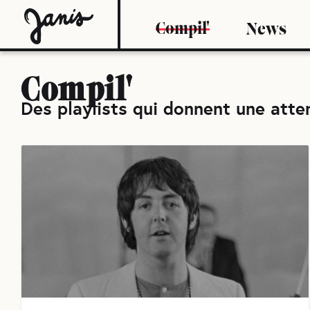
Compil'
News
Compil'
Des playlists qui donnent une atten