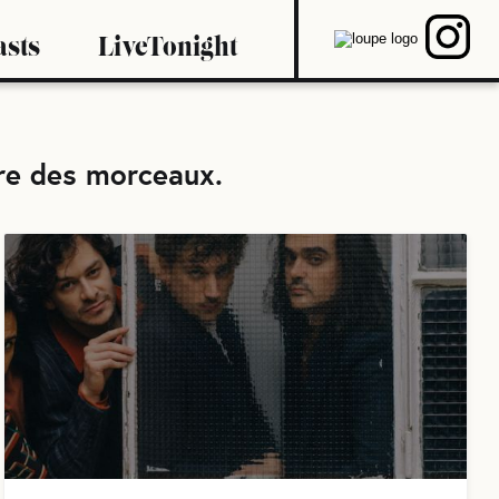
asts
LiveTonight
oire des morceaux
.