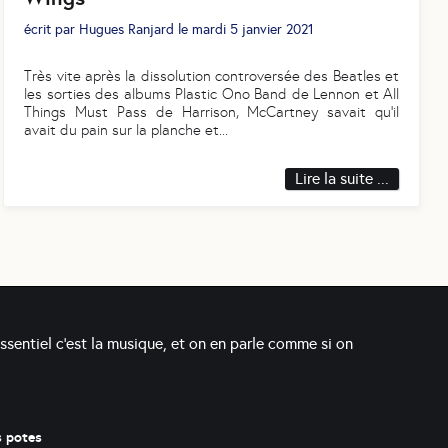
écrit par
Hugues Ranjard
le
mardi 5 janvier 2021
Très vite après la dissolution controversée des Beatles et
les sorties des albums Plastic Ono Band de Lennon et All
Things Must Pass de Harrison, McCartney savait qu’il
avait du pain sur la planche et
...
Lire la suite ...
essentiel c'est la musique, et on en parle comme si on
s potes