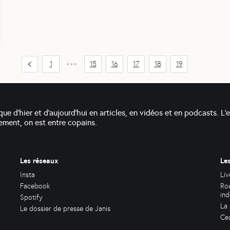
1
15
16
17
18
19
•••
que d'hier et d'aujourd'hui en articles, en vidéos et en podcasts. L'
alement, on est entre copains.
Les réseaux
Le
Insta
Liv
Facebook
Roa
in
Spotify
La 
Le dossier de presse de Janis
Ceu