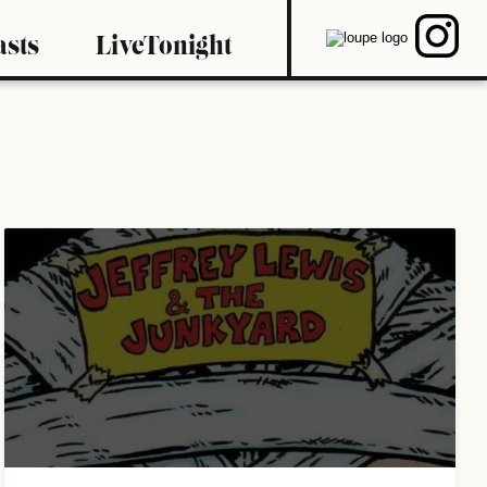
asts
LiveTonight