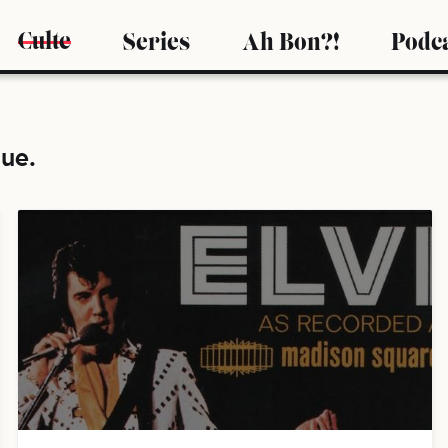
Culte
Series
Ah Bon?!
Podc
que
.