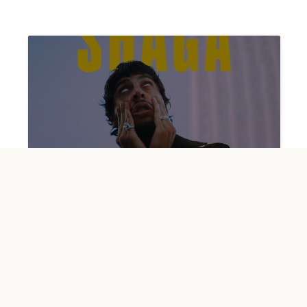
Shaga : La quête de sens à travers
les nuances de l’âme
écrit par
Baptiste Forest
le
jeudi 6 mars 2025
Shaga : La quête de sens à travers les nuances de
l’âme
...