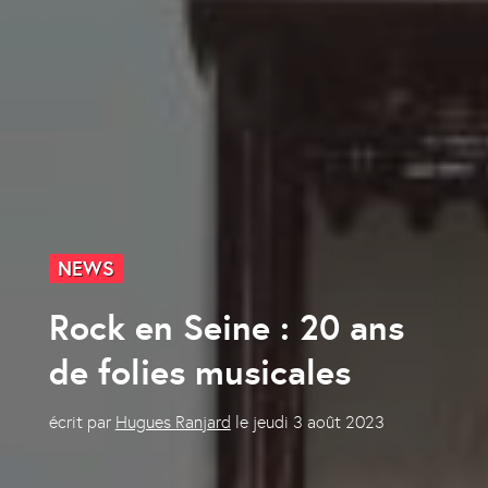
NEWS
Rock en Seine : 20 ans
de folies musicales
écrit par
Hugues Ranjard
le
jeudi 3 août 2023