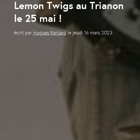
Lemon Twigs au Trianon
le 25 mai !
écrit par
Hugues Ranjard
le
jeudi 16 mars 2023