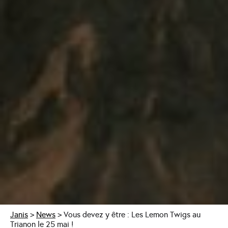
Janis
>
News
>
Vous devez y être : Les Lemon Twigs au
Trianon le 25 mai !