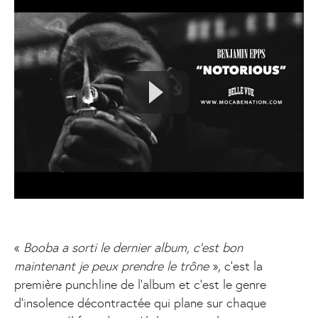
«
Booba a sorti le dernier album, c’est bon
maintenant je peux prendre le trône
», c’est la
première punchline de l’album et c’est le genre
d’insolence décontractée qui plane sur chaque