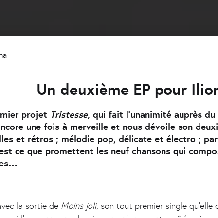
ona
 deuxième EP pour Ili
emier projet
Tristesse
, qui fait l’unanimité auprès du
 encore une fois à merveille et nous dévoile son deu
les et rétros ; mélodie pop, délicate et électro ; p
’est ce que promettent les neuf chansons qui compo
tres…
avec la sortie de
Moins joli
, son tout premier single qu’ell