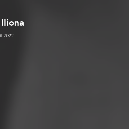
 Iliona
ril 2022