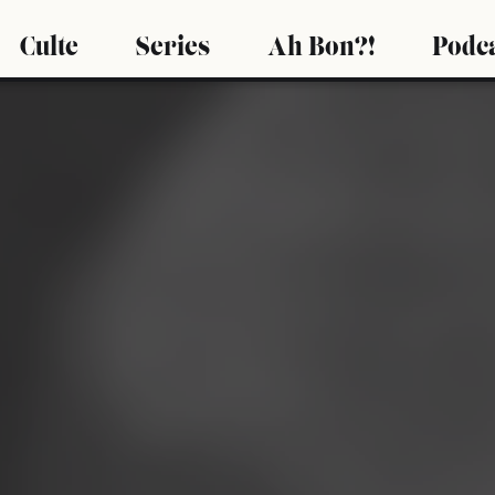
Culte
Series
Ah Bon?!
Podc