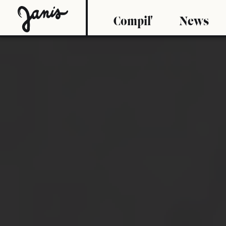
Compil'
News