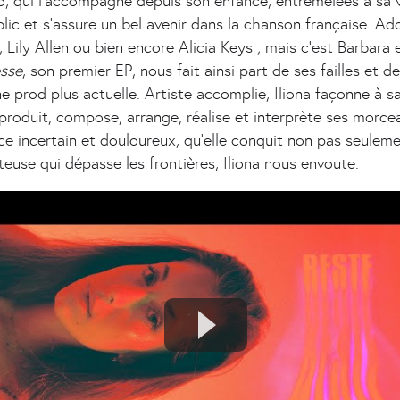
o, qui l’accompagne depuis son enfance, entremêlées à sa v
lic et s’assure un bel avenir dans la chanson française. Ado
Lily Allen ou bien encore Alicia Keys ; mais c’est Barbara 
esse
, son premier EP, nous fait ainsi part de ses failles et d
e prod plus actuelle. Artiste accomplie, Iliona façonne à sa
produit, compose, arrange, réalise et interprète ses morce
e incertain et douloureux, qu’elle conquit non pas seuleme
teuse qui dépasse les frontières, Iliona nous envoute.