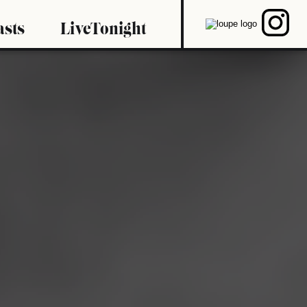
asts
LiveTonight