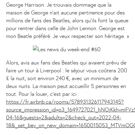
George Harrison. Je trouvais dommage que la
maison de George n’ait aucune pertinence pour des
millions de fans des Beatles, alors qu’ils font la queue
pour rentrer dans celle de John Lennon. George est
mon Beatle préféré. Je veux respecter son héritage. »
Alors, avis aux fans des Beatles qui avaient prévu de
faire un tour à Liverpool : le séjour vous coûtera 200
£ la nuit, soit environ 240 €, avec un minimum de
deux nuits. La maison peut accueillir 5 personnes en
tout. Pour la louer, c’est par ici :
https://fr.airbnb.ca/rooms/578931326117943145?
source_impression_id=p3_1649727021_hNOjKkhvmFV
04-16&guests=2&adults=2&check_out=2022-04-
18&_set_bev_on_new_domain=1650015053_MTVmOG