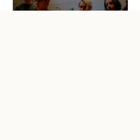
Original Motion Picture
Soundtrack, la nouvelle épopée
grandiose de Last Train
écrit par
Malo Le Fur
le
mercredi 22 mai 2024
Entre les bacs à vinyles du disquaire rennais It’s
Only, j’ai retrouvé le quatuor qui a su renouveler la
scène rock indé française ces dernières année
...
Lire la suite ...