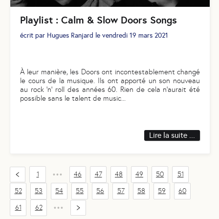
Playlist : Calm & Slow Doors Songs
écrit par
Hugues Ranjard
le
vendredi 19 mars 2021
À leur manière, les Doors ont incontestablement changé
le cours de la musique. Ils ont apporté un son nouveau
au rock ‘n’ roll des années 60. Rien de cela n’aurait été
possible sans le talent de music
...
Lire la suite ...
1
46
47
48
49
50
51
•••
52
53
54
55
56
57
58
59
60
61
62
•••