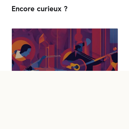
Encore curieux ?
Musiques du monde et folkloriques,
entre tradition et modernité : la
preuve par 3
écrit par
Guillaume Ferrand
le
vendredi 2 février 2024
Je ne sais pas vous, mais moi je n’ai rien contre un