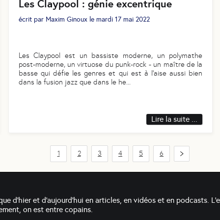
Les Claypool : génie excentrique
écrit par
Maxim Ginoux
le
mardi 17 mai 2022
Les Claypool est un bassiste moderne, un polymathe
post-moderne, un virtuose du punk-rock - un maître de la
basse qui défie les genres et qui est à l’aise aussi bien
dans la fusion jazz que dans le he
...
Lire la suite ...
1
2
3
4
5
6
que d'hier et d'aujourd'hui en articles, en vidéos et en podcasts. L'
alement, on est entre copains.