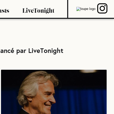
asts
LiveTonight
ancé par LiveTonight