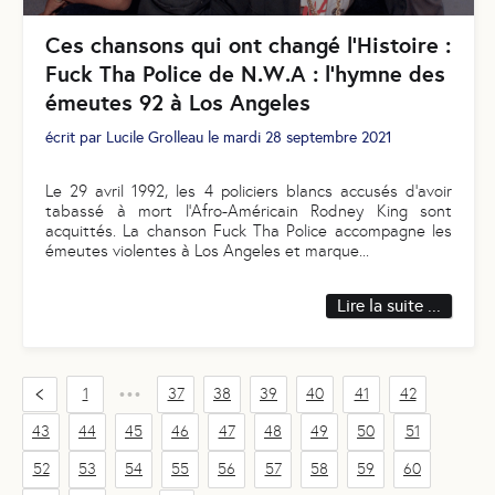
Ces chansons qui ont changé l’Histoire :
Fuck Tha Police de N.W.A : l’hymne des
émeutes 92 à Los Angeles
écrit par
Lucile Grolleau
le
mardi 28 septembre 2021
Le 29 avril 1992, les 4 policiers blancs accusés d’avoir
tabassé à mort l’Afro-Américain Rodney King sont
acquittés. La chanson Fuck Tha Police accompagne les
émeutes violentes à Los Angeles et marque
...
Lire la suite ...
1
37
38
39
40
41
42
•••
43
44
45
46
47
48
49
50
51
52
53
54
55
56
57
58
59
60